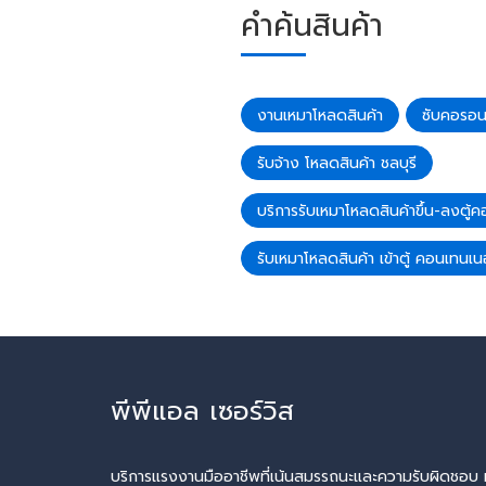
คำค้นสินค้า
งานเหมาโหลดสินค้า
ซับคอรอน
รับจ้าง โหลดสินค้า ชลบุรี
บริการรับเหมาโหลดสินค้าขึ้น-ลงตู้
รับเหมาโหลดสินค้า เข้าตู้ คอนเทนเน
พีพีแอล เซอร์วิส
บริการแรงงานมืออาชีพที่เน้นสมรรถนะและความรับผิดช